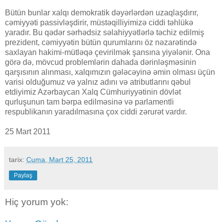
Bütün bunlar xalqı demokratik dəyərlərdən uzaqlaşdırır,
cəmiyyəti passivləşdirir, müstəqilliyimizə ciddi təhlükə
yaradır. Bu qədər sərhədsiz səlahiyyətlərlə təchiz edilmiş
prezident, cəmiyyətin bütün qurumlarını öz nəzarətində
saxlayan hakimi-mütləqə çevirilmək şansına yiyələnir. Ona
görə də, mövcud problemlərin dahada dərinləşməsinin
qarşısının alınması, xalqımızın gələcəyinə əmin olması üçün
varisi olduğumuz və yalnız adını və atributlarını qəbul
etdiyimiz Azərbaycan Xalq Cümhuriyyətinin dövlət
qurluşunun tam bərpa edilməsinə və parlamentli
respublikanın yaradılmasına çox ciddi zərurət vardır.
25 Mart 2011
tarix:
Cuma, Mart 25, 2011
Paylaş
Hiç yorum yok: