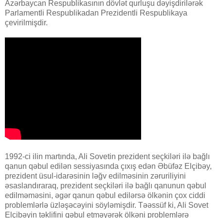
Azərbaycan Respublikasının dövlət qurluşu dəyişdirilərək
Parlamentli Respublikadan Prezidentli Respublikaya
çevirilmişdir.
1992-ci ilin martında, Ali Sovetin prezident seçkiləri ilə bağlı
qanun qəbul edilən sessiyasında çıxış edən Əbüfəz Elçibəy,
prezident üsul-idarəsinin ləğv edilməsinin zəruriliyini
əsaslandıraraq, prezident seçkiləri ilə bağlı qanunun qəbul
edilməməsini, əgər qanun qəbul edilərsə ölkənin çox ciddi
problemlərlə üzləşəcəyini söyləmişdir. Təəssüf ki, Ali Sovet
Elçibəyin təklifini qəbul etməyərək ölkəni problemlərə