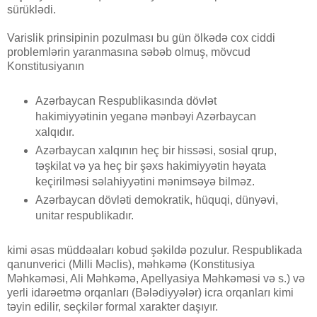
sürüklədi.
Varislik prinsipinin pozulması bu gün ölkədə cox ciddi
problemlərin yaranmasına səbəb olmuş, mövcud
Konstitusiyanın
Azərbaycan Respublikasında dövlət
hakimiyyətinin yeganə mənbəyi Azərbaycan
xalqıdır.
Azərbaycan xalqının heç bir hissəsi, sosial qrup,
təşkilat və ya heç bir şəxs hakimiyyətin həyata
keçirilməsi səlahiyyətini mənimsəyə bilməz.
Azərbaycan dövləti demokratik, hüquqi, dünyəvi,
unitar respublikadır.
kimi əsas müddəaları kobud şəkildə pozulur. Respublikada
qanunverici (Milli Məclis), məhkəmə (Konstitusiya
Məhkəməsi, Ali Məhkəmə, Apellyasiya Məhkəməsi və s.) və
yerli idarəetmə orqanları (Bələdiyyələr) icra orqanları kimi
təyin edilir, seçkilər formal xarakter daşıyır.