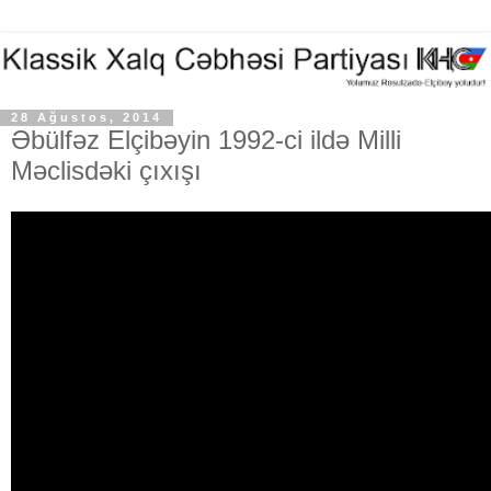
28 Ağustos, 2014
Əbülfəz Elçibəyin 1992-ci ildə Milli
Məclisdəki çıxışı