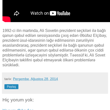
1992-ci ilin martında, Ali Sovetin prezident seçkiləri ilə bağlı
qanun qəbul edilən sessiyasında çıxış edən Əbüfəz Elçibəy,
prezident üsul-idarəsinin ləğv edilməsinin zəruriliyini
əsaslandıraraq, prezident seçkiləri ilə bağlı qanunun qəbul
edilməməsini, əgər qanun qəbul edilərsə ölkənin çox ciddi
problemlərlə üzləşəcəyini
söyləmişdir. Təəssüf ki, Ali Sovet
Elçibəyin təklifini qəbul etməyərək ölkəni problemlərə
sürüklədi.
tarix:
Perşembe, Ağustos 28, 2014
Paylaş
Hiç yorum yok: